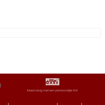
Kraamzorg met een persoonlijke tint.
|
|
|