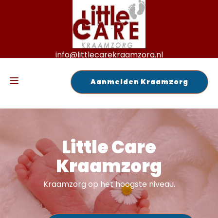
info@littlecarekraamzorg.nl
+31 6 125 72 189
Aanmelden Kraamzorg
Little Care
Kraamzorg
Kraamzorg op het hoogste niveau.